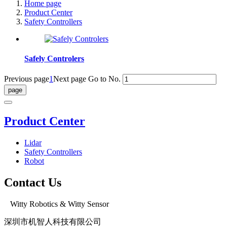
Home page
Product Center
Safety Controllers
Safely Controlers
Previous page
1
Next page
Go to No.
Product Center
Lidar
Safety Controllers
Robot
Contact Us
Witty Robotics & Witty Sensor
深圳市机智人科技有限公司